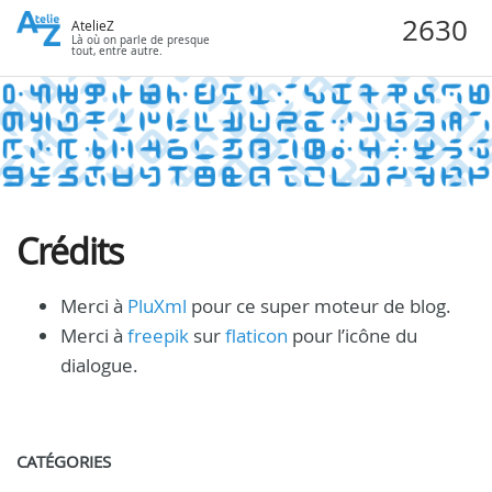
AtelieZ
Là où on parle de presque
tout, entre autre.
Crédits
Merci à
PluXml
pour ce super moteur de blog.
Merci à
freepik
sur
flaticon
pour l’icône du
dialogue.
CATÉGORIES